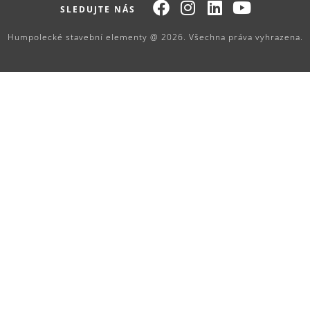
SLEDUJTE NÁS
Humpolecké stavební elementy @ 2026. Všechna práva vyhrazena.