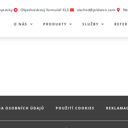
optávky
Objednávkový formulář XLS
obchod@jeldwen.com
Ne
O NÁS
PRODUKTY
SLUŽBY
REFE
A OSOBNÍCH ÚDAJŮ
POUŽITÍ COOKIES
REKLAMA