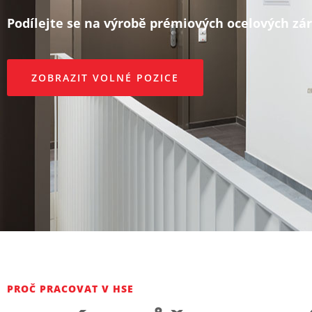
Podílejte se na výrobě prémiových ocelových zár
ZOBRAZIT VOLNÉ POZICE
PROČ PRACOVAT V HSE