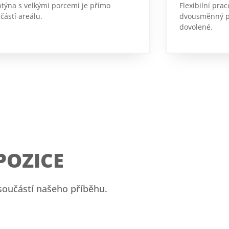
týna s velkými porcemi je přímo
Flexibilní pra
částí areálu.
dvousměnný pr
dovolené.
POZICE
 součástí našeho příběhu.