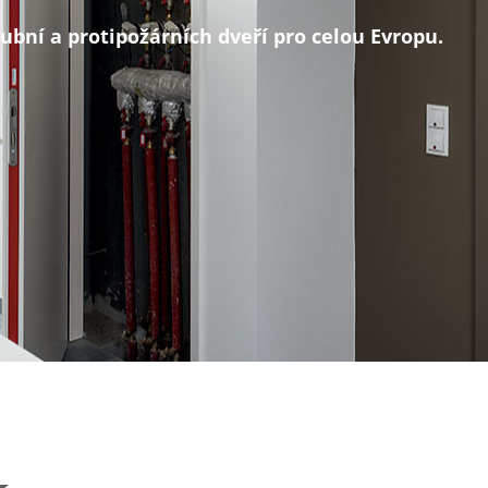
ubní a protipožárních dveří pro celou Evropu.