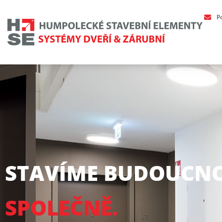
P
STAVÍME BUDOUCNO
SPOLEČNĚ.