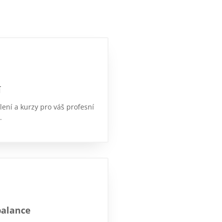
í
lení a kurzy pro váš profesní
.
balance