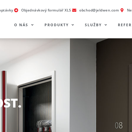
optávky
Objednávkový formulář XLS
obchod@jeldwen.com
Ne
O NÁS
PRODUKTY
SLUŽBY
REFE
ST.