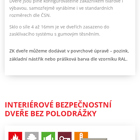
Dveře jsou plně konfigurovatelné zákazníkem tvarově i
výbavou, samozřejmě vyrábíme i ve standardních
rozměrech dle ČSN.
Sklo o síle 4 až 16mm je ve dveřích zasazeno do
zasklívacího systému s gumovým těsněním.
ZK dveře můžeme dodávat v povrchové úpravě – pozink,
základní nástřik nebo prášková barva dle vzorníku RAL.
INTERIÉROVÉ BEZPEČNOSTNÍ
DVEŘE BEZ POLODRÁŽKY