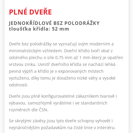
PLNÉ DVEŘE
JEDNOKŘÍDLOVÉ BEZ POLODRÁŽKY
tloušťka křídla: 52 mm
Dveře bez polodrážky se vyznačují svým moderním a
minimalistickým vzhledem. Dveřní křídlo tvoří obal z
odolného plechu o síle 0,75 mm až 1 mm který je opatřen
vrstvou zinku. Uvnitř dveřního křídla se nachází lehká
pevná výplň a křídlo je v exponovaných místech
vyztuženo, díky tomu je dosaženo nízké váhy a vysoké
odolnosti.
Dveře jsou plně konfigurovatelné zákazníkem tvarově i
výbavou, samozřejmě vyrábíme i ve standardních
rozměrech dle ČSN.
Se skrytými závěsy jsou tyto dveře schopny vyhovět i
nejnáročnějším požadavkům na čisté linie v interiéru.