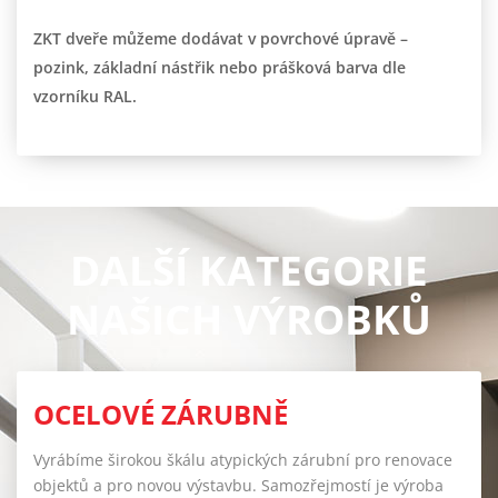
ZKT dveře můžeme dodávat v povrchové úpravě –
pozink, základní nástřik nebo prášková barva dle
vzorníku RAL.
DALŠÍ KATEGORIE
NAŠICH VÝROBKŮ
OCELOVÉ ZÁRUBNĚ
Vyrábíme širokou škálu atypických zárubní pro renovace
objektů a pro novou výstavbu. S
amozřejmostí je výroba