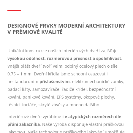
DESIGNOVÉ PRVKY MODERNÍ ARCHITEKTURY
V PRÉMIOVÉ KVALITĚ
Unikátní konstrukce našich interiérových dveří zajišťuje
vysokou odolnost, rozměrovou přesnost a spolehlivost
.
Vnější plášť dveří tvoří velmi odolný ocelový plech o síle
0,75 – 1 mm. Dveřní křídla jsme schopni osazovat i
nestandardním
příslušenstvím
: elektromechanické zámky,
padací lišty, samozavírače, řadiče křídel, bezpečnostní
kování, panikové kování, EPS systémy, okopové plechy,
těsnící kartáče, skryté závěsy a mnoho dalšího.
Interiérové dveře vyrábíme
i v atypických rozměrech dle
přání zákazníka
. Naše výroba disponuje vlastní práškovou
lakovnou. Naše technologie práškového lakování umožňuje