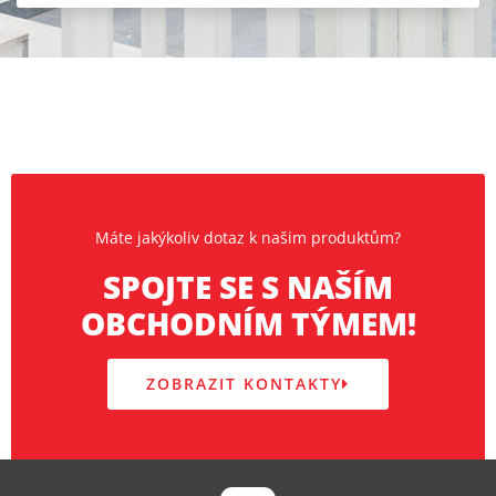
Máte jakýkoliv dotaz k našim produktům?
SPOJTE SE S NAŠÍM
OBCHODNÍM TÝMEM!
ZOBRAZIT KONTAKTY