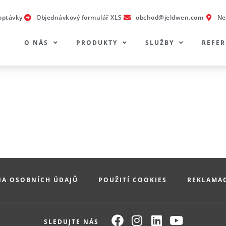
optávky
Objednávkový formulář XLS
obchod@jeldwen.com
Ne
O NÁS
PRODUKTY
SLUŽBY
REFE
A OSOBNÍCH ÚDAJŮ
POUŽITÍ COOKIES
REKLAMA
SLEDUJTE NÁS